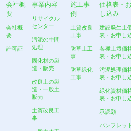
会社概
事業内容
施工事
価格表・
要
例
し込み
リサイクル
センター
会社概
土質改良
建設発生土
要
工事
表・お申し
汚泥の中間
処理
許可証
防草土工
各種土壌価
事
表・お申し
固化材の製
造・販売
防草緑化
汚泥処理価
工事
表・お申し
改良土の製
造・一般土
緑化資材価
販売
表・お申し
土質改良工
承認願
事
パンフレッ